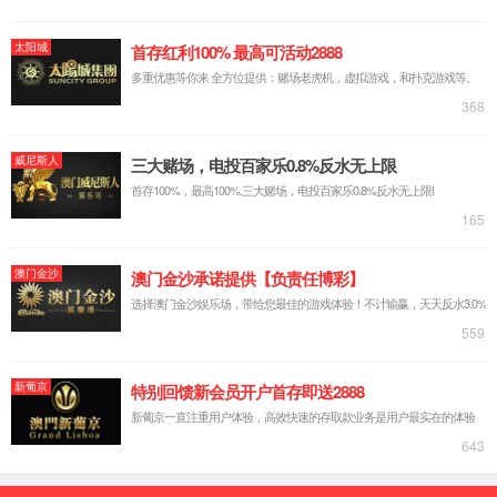
自动驾驶芯片进阶之路：系统效能重塑与
beats365唯一官网入口官方版···
2026-08-07